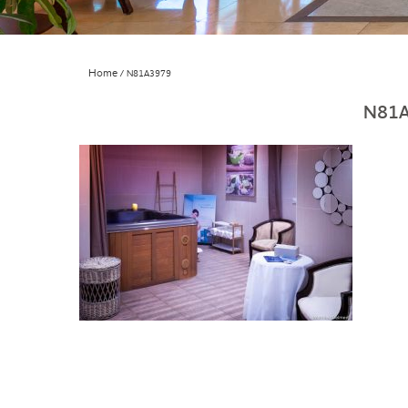
Home
N81A3979
N81