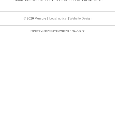
Phone:
00594 594 39 15 15
- Fax:
00594 594 30 13 13
© 2026 Mercure |
Legal notice
|
Website Design
Mercure Cayenne Royal Amazonia - N81A3979